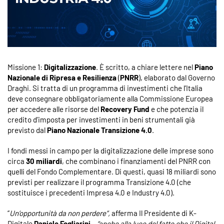
Missione 1:
Digitalizzazione
. È scritto, a chiare lettere nel
Piano
Nazionale di Ripresa e Resilienza
(
PNRR
), elaborato dal Governo
Draghi. Si tratta di un programma di investimenti che l’Italia
deve consegnare obbligatoriamente alla Commissione Europea
per accedere alle risorse del
Recovery Fund
e che potenzia il
credito d’imposta per investimenti in beni strumentali già
previsto dal
Piano Nazionale Transizione 4.0
.
I fondi messi in campo per la digitalizzazione delle imprese sono
circa
30 miliardi
, che combinano i finanziamenti del PNRR con
quelli del Fondo Complementare. Di questi, quasi 18 miliardi sono
previsti per realizzare il programma Transizione 4.0 (che
sostituisce i precedenti Impresa 4.0 e Industry 4.0).
“
Un’opportunità da non perdere”,
afferma Il Presidente di K-
Digitale
Daniele Fogliarini
– “anche alla luce del fatto che il Digital