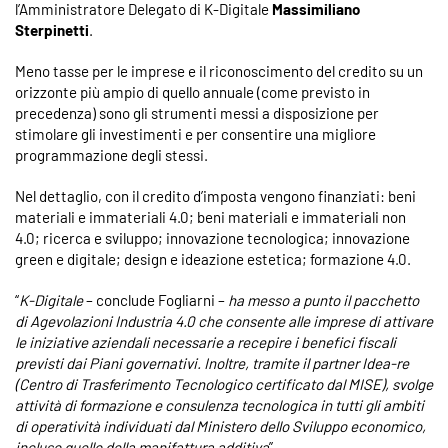
l’Amministratore Delegato di K-Digitale
Massimiliano
Sterpinetti
.
Meno tasse per le imprese e il riconoscimento del credito su un
orizzonte più ampio di quello annuale (come previsto in
precedenza) sono gli strumenti messi a disposizione per
stimolare gli investimenti e per consentire una migliore
programmazione degli stessi.
Nel dettaglio, con il credito d’imposta vengono finanziati: beni
materiali e immateriali 4.0; beni materiali e immateriali non
4.0; ricerca e sviluppo; innovazione tecnologica; innovazione
green e digitale; design e ideazione estetica; formazione 4.0.
“
K-Digitale
– conclude Fogliarni –
ha messo a punto il pacchetto
di Agevolazioni Industria 4.0 che consente alle imprese di attivare
le iniziative aziendali necessarie a recepire i benefici fiscali
previsti dai Piani governativi. Inoltre, tramite il partner Idea-re
(Centro di Trasferimento Tecnologico certificato dal MISE), svolge
attività di formazione e consulenza tecnologica in tutti gli ambiti
di operatività individuati dal Ministero dello Sviluppo economico,
incluso quello della manifattura additiva
”.